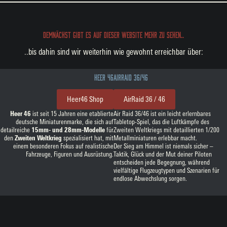
demnächst gibt es auf dieser website mehr zu sehen..
..bis dahin sind wir weiterhin wie gewohnt erreichbar über:
Heer 46
AirRaid 36/46
Heer46 Shop
AirRaid 36 / 46
Heer 46
ist seit 15 Jahren eine etablierte
Air Raid 36/46 ist ein leicht erlernbares
deutsche Miniaturenmarke, die sich auf
Tabletop-Spiel, das die Luftkämpfe des
detailreiche
15mm- und 28mm-Modelle
für
Zweiten Weltkriegs mit detaillierten 1/200
den
Zweiten Weltkrieg
spezialisiert hat, mit
Metallminiaturen erlebbar macht.
einem besonderen Fokus auf realistische
Der Sieg am Himmel ist niemals sicher –
Fahrzeuge, Figuren und Ausrüstung.
Taktik, Glück und der Mut deiner Piloten
entscheiden jede Begegnung, während
vielfältige Flugzeugtypen und Szenarien für
endlose Abwechslung sorgen.